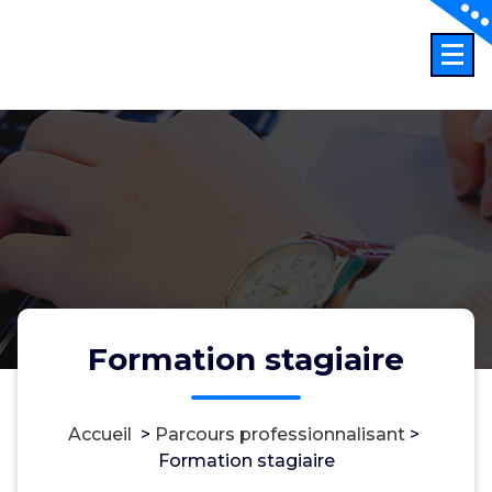
Aller
au
Professeur Certifié Eco-Gest. option Conception et Gestion SI
contenu
Formation stagiaire
Accueil
>
Parcours professionnalisant
>
Formation stagiaire