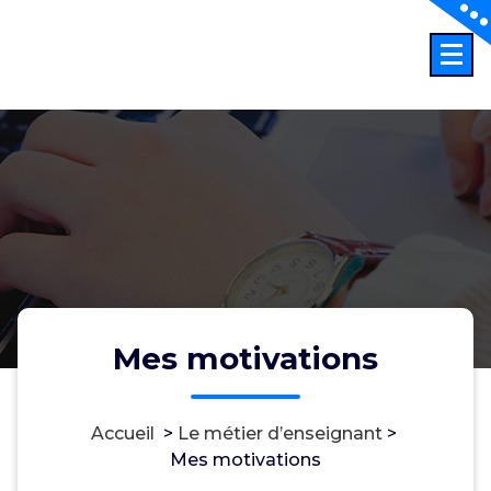
Aller
au
Professeur Certifié Eco-Gest. option Conception et Gestion SI
contenu
Mes motivations
Accueil
>
Le métier d’enseignant
>
Mes motivations